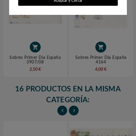
Aceptar y Cerrar


Sobres Primer Día España
Sobres Primer Día España
3907/08
4164
2,50 €
4,00 €
16 PRODUCTOS EN LA MISMA
CATEGORÍA:

