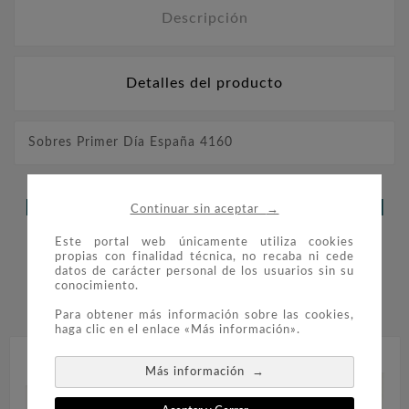
Descripción
Detalles del producto
Sobres Primer Día España 4160
LOS CLIENTES QUE ADQUIRIERON
→
Continuar sin aceptar
ESTE PRODUCTO TAMBIÉN
Este portal web únicamente utiliza cookies
propias con finalidad técnica, no recaba ni cede
COMPRARON:
datos de carácter personal de los usuarios sin su
conocimiento.


Para obtener más información sobre las cookies,
haga clic en el enlace «Más información».
→
Más información