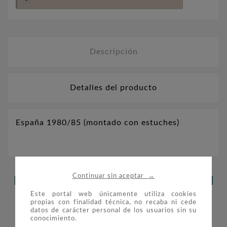
Descripción
Detalles del producto
España 1980/85 (montado con estuches)
→
Continuar sin aceptar
LOS CLIENTES QUE ADQUIRIERON
Este portal web únicamente utiliza cookies
ESTE PRODUCTO TAMBIÉN
propias con finalidad técnica, no recaba ni cede
datos de carácter personal de los usuarios sin su
COMPRARON:
conocimiento.