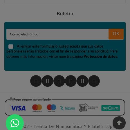
Boletín
OK
Al enviar este formulario, usted acepta que sus datos
personales serán tratados con el fin de responder a su solicitud. Para
obtener más información, visite nuestra página
Protección de datos
.
© 2002 - Tienda De Numismática Y Filatelia López