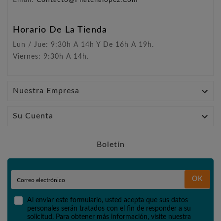
Email:
Contacto@filatelialopez.com
Horario De La Tienda
Lun / Jue: 9:30h A 14h Y De 16h A 19h.
Viernes: 9:30h A 14h.

Nuestra Empresa

Su Cuenta
Boletín
OK
Al enviar este formulario, usted acepta que sus datos
personales serán tratados con el fin de responder a su
solicitud. Para obtener más información, visite nuestra