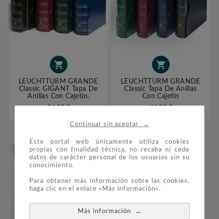


LEUCHTTURM GRANDE
LEUCHTTURM GRANDE
Classic GIGANT Tapa De
Classic Tapa De Anillas
Anillas Con Cajetin.
Con Cajetin
54,99 €
44,99 €
→
Continuar sin aceptar
Este portal web únicamente utiliza cookies
propias con finalidad técnica, no recaba ni cede
datos de carácter personal de los usuarios sin su
conocimiento.
Para obtener más información sobre las cookies,
haga clic en el enlace «Más información».
→
Más información