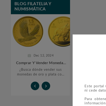
BLOG FILATELIA Y
NUMISMÁTICA
Feb
20,
Monedas De P
Inversi
La historia de las
plata se remonta 
años atrás, cu
sociedades h
comenzaron a utili
Dec
12,
2024
preciosos co
Comprar Y Vender Monedas
De Oro Y Plata En Barcelona
¿Busca dónde vender sus
monedas de oro y plata con
total confianza? En Filatelia
López, le ofrecemos un


Este portal
servicio personalizado y
ni cede dato
transparente para ...
Para obten
información