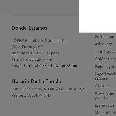
MONEDAS 
Dónde Estamos
Nuestra E
Protección
LÓPEZ Filatelia & Numismática
Aviso legal
Calle Entença 42
Términos y
Barcelona 08015 - España
Quiénes s
Teléfono:
93 325 79 93
Email:
Contacto@filatelialopez.com
Pago segur
Pago fracc
seQura
Horario De La Tienda
Ofertas
Lun / Jue: 9:30h A 14h Y De 16h A 19h.
Novedades 
Viernes: 9:30h A 14h.
y filatelicas
Los más ve
Mapa del 