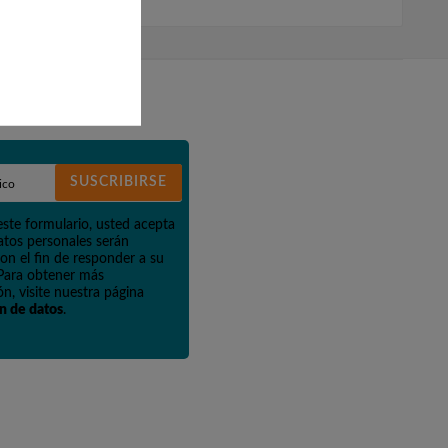
SUSCRIBIRSE
este formulario, usted acepta
atos personales serán
on el fin de responder a su
 Para obtener más
n, visite nuestra página
n de datos
.