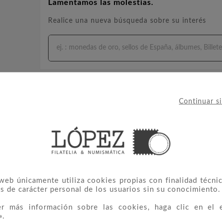
Lamentamos las molestias.
Realice una nueva búsqueda sobre su interés
2023
Feb
14,
2023
lata De
La Númismatica En Barcelona
Filatel
ón
 monedas de
La numismática es el estudio y
La filateli
a miles de
la colección de monedas y
colección d
ando las
medallas, y Barcelona es una
otros mate
Continuar s
umanas
ciudad que cuenta con una
con la 
zar metales
rica historia en este campo.
Barcelona 
mo ...
Desde ...
 web únicamente utiliza cookies propias con finalidad técnic
s de carácter personal de los usuarios sin su conocimiento.
er más información sobre las cookies, haga clic en el 
».