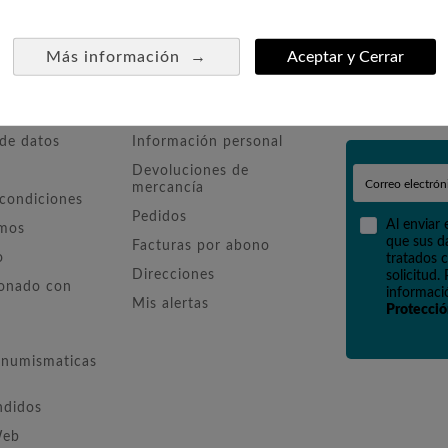
EURO CONMEMORATIVAS 2013
→
Más información
Aceptar y Cerrar
mpresa
Su Cuenta
Boletín
 de datos
Información personal
Devoluciones de
mercancía
 condiciones
Pedidos
Al enviar 
omos
que sus d
Facturas por abono
o
tratados c
Direcciones
solicitud.
ionado con
informació
Mis alertas
Protecció
numismaticas
ndidos
Web