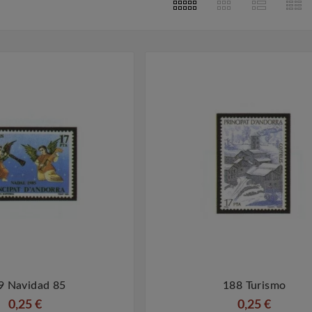
2023
Feb
14,
2023
lata De
La Númismatica En Barcelona
Filatel
ón
 monedas de
La numismática es el estudio y
La filateli
a miles de
la colección de monedas y
colección d
ando las
medallas, y Barcelona es una
otros mate
umanas
ciudad que cuenta con una
con la 
zar metales
rica historia en este campo.
Barcelona 
mo ...
Desde ...
9 Navidad 85
188 Turismo




0,25 €
0,25 €