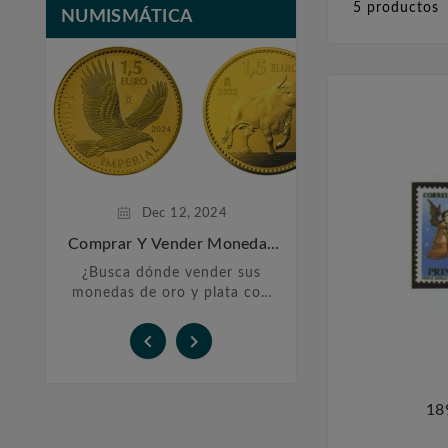
5 productos
NUMISMÁTICA
Feb
20,
Monedas De P
Inversi
La historia de las
plata se remonta 
años atrás, cu
sociedades h
comenzaron a utili
Dec
12,
2024
preciosos co
Comprar Y Vender Monedas
De Oro Y Plata En Barcelona
¿Busca dónde vender sus
monedas de oro y plata con
total confianza? En Filatelia
López, le ofrecemos un


servicio personalizado y
transparente para ...
18