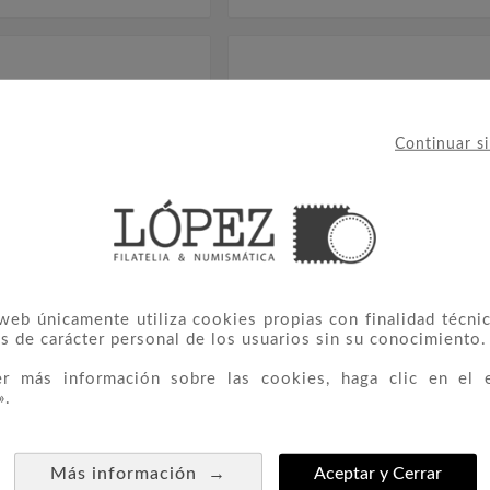
Continuar s
 web únicamente utiliza cookies propias con finalidad técnic
s de carácter personal de los usuarios sin su conocimiento.
er más información sobre las cookies, haga clic en el 
».
6 Coprincipes
184/85 Europa




0,25 €
0,90 €
→
Más información
Aceptar y Cerrar