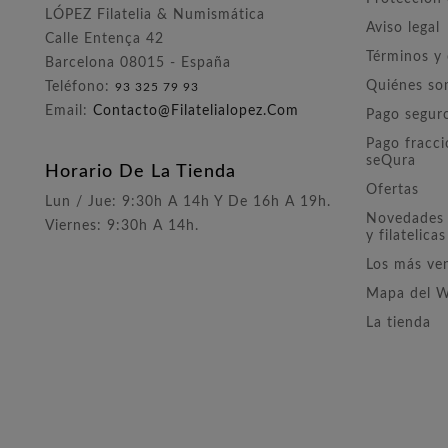
LÓPEZ Filatelia & Numismática
Aviso legal
Calle Entença 42
Términos y
Barcelona 08015 - España
Quiénes s
Teléfono:
93 325 79 93
Email:
Contacto@filatelialopez.com
Pago segur
Pago fracc
seQura
Horario De La Tienda
Ofertas
Lun / Jue: 9:30h A 14h Y De 16h A 19h.
Novedades 
Viernes: 9:30h A 14h.
y filatelicas
Los más ve
Mapa del 
La tienda