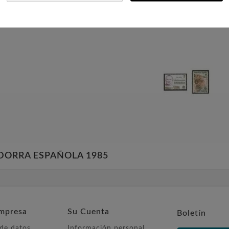
DORRA ESPAÑOLA 1985
mpresa
Su Cuenta
Boletín
 de datos
Información personal