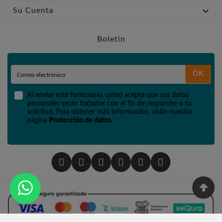

Su Cuenta
Boletín
OK
Al enviar este formulario, usted acepta que sus datos
personales serán tratados con el fin de responder a su
solicitud. Para obtener más información, visite nuestra
página
Protección de datos
.