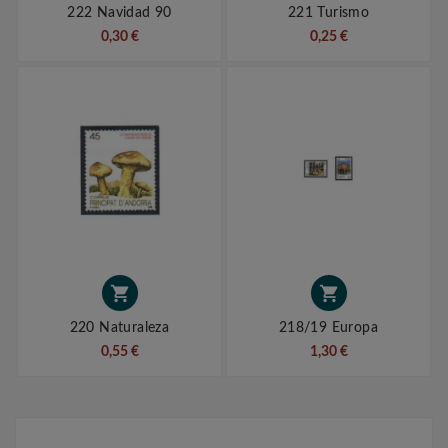
222 Navidad 90
221 Turismo
0,30 €
0,25 €


220 Naturaleza
218/19 Europa
0,55 €
1,30 €