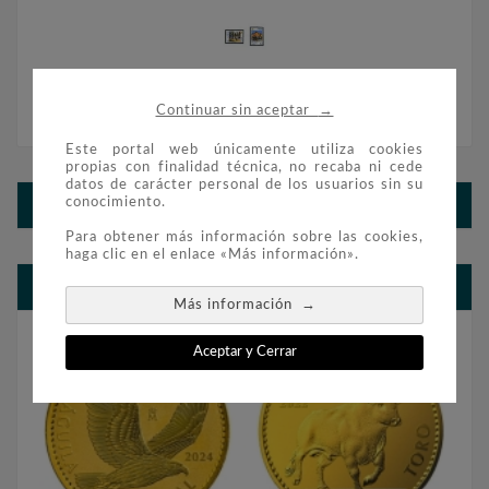
→
Continuar sin aceptar
SELLOS ANDORRA ESPAÑOLA 1990
Este portal web únicamente utiliza cookies
propias con finalidad técnica, no recaba ni cede
datos de carácter personal de los usuarios sin su
conocimiento.
SELLOS ANDORRA ESPAÑOLA 1990
Para obtener más información sobre las cookies,
haga clic en el enlace «Más información».
BLOG FILATELIA Y NUMISMÁTICA
→
Más información
Aceptar y Cerrar