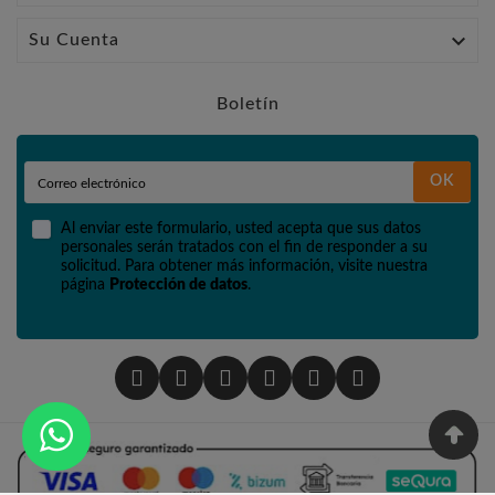

Su Cuenta
Boletín
OK
Al enviar este formulario, usted acepta que sus datos
personales serán tratados con el fin de responder a su
solicitud. Para obtener más información, visite nuestra
página
Protección de datos
.