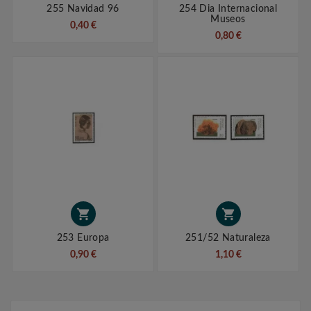
255 Navidad 96
254 Dia Internacional
Museos
0,40 €
0,80 €


253 Europa
251/52 Naturaleza
0,90 €
1,10 €