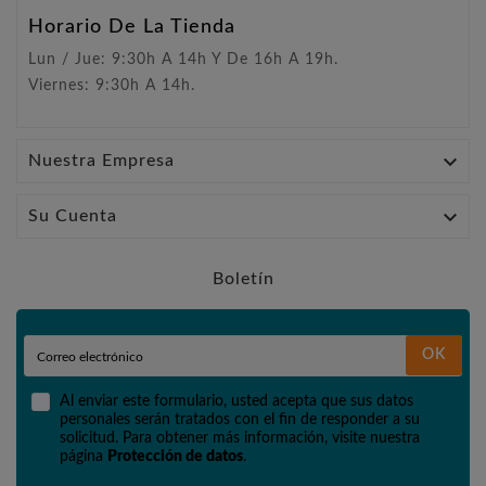
Horario De La Tienda
Lun / Jue: 9:30h A 14h Y De 16h A 19h.
Viernes: 9:30h A 14h.

Nuestra Empresa

Su Cuenta
Boletín
OK
Al enviar este formulario, usted acepta que sus datos
personales serán tratados con el fin de responder a su
solicitud. Para obtener más información, visite nuestra
página
Protección de datos
.