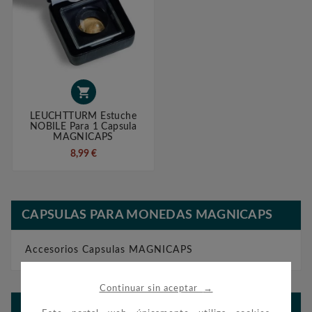

LEUCHTTURM Estuche
NOBILE Para 1 Capsula
MAGNICAPS
8,99 €
CAPSULAS PARA MONEDAS MAGNICAPS
Accesorios Capsulas MAGNICAPS
→
Continuar sin aceptar
BLOG FILATELIA Y NUMISMÁTICA