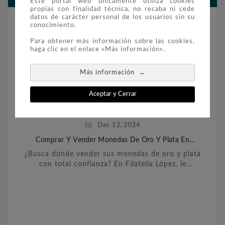
Este portal web únicamente utiliza cookies
propias con finalidad técnica, no recaba ni cede
datos de carácter personal de los usuarios sin su
conocimiento.
Para obtener más información sobre las cookies,
haga clic en el enlace «Más información».
→
Más información
Aceptar y Cerrar
Dec
12,
2024
Comprar Y Vender Monedas De Oro Y Plata En
Barcelona
¿Busca dónde vender sus monedas de oro y plata
con total confianza? En Filatelia López, le
ofrecemos un servicio personalizado y
transparente para ...