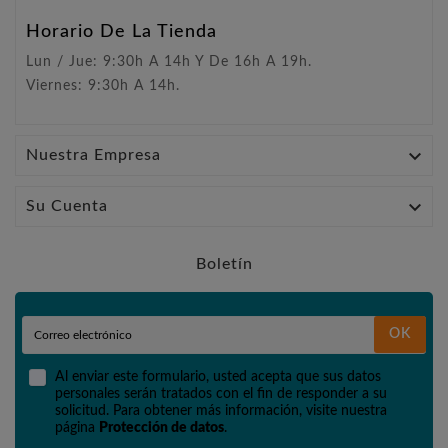
Horario De La Tienda
Lun / Jue: 9:30h A 14h Y De 16h A 19h.
Viernes: 9:30h A 14h.

Nuestra Empresa

Su Cuenta
Boletín
OK
Al enviar este formulario, usted acepta que sus datos
personales serán tratados con el fin de responder a su
solicitud. Para obtener más información, visite nuestra
página
Protección de datos
.