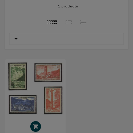
1 producto

