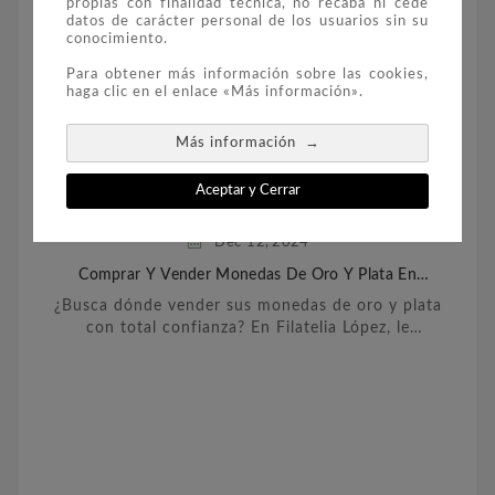
propias con finalidad técnica, no recaba ni cede
datos de carácter personal de los usuarios sin su
conocimiento.
Para obtener más información sobre las cookies,
haga clic en el enlace «Más información».
→
Más información
Aceptar y Cerrar
Dec
12,
2024
Comprar Y Vender Monedas De Oro Y Plata En
Barcelona
¿Busca dónde vender sus monedas de oro y plata
con total confianza? En Filatelia López, le
ofrecemos un servicio personalizado y
transparente para ...