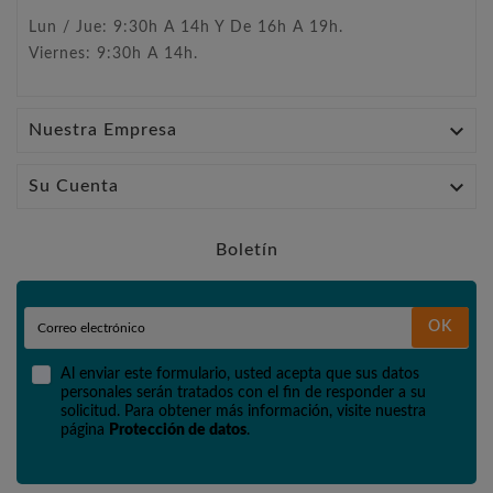
Lun / Jue: 9:30h A 14h Y De 16h A 19h.
Viernes: 9:30h A 14h.

Nuestra Empresa

Su Cuenta
Boletín
OK
Al enviar este formulario, usted acepta que sus datos
personales serán tratados con el fin de responder a su
solicitud. Para obtener más información, visite nuestra
página
Protección de datos
.