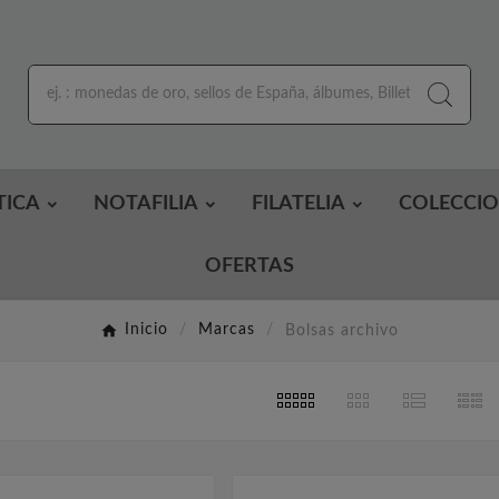
TICA
NOTAFILIA
FILATELIA
COLECCI
OFERTAS
Inicio
Marcas
Bolsas archivo
s
2023
Feb
14,
2023