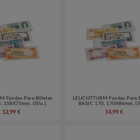
lata De
La Númismatica En Barcelona
Filatel
ón
 monedas de
La numismática es el estudio y
La filateli
a miles de
la colección de monedas y
colección d
ando las
medallas, y Barcelona es una
otros mate
umanas
ciudad que cuenta con una
con la 
zar metales
rica historia en este campo.
Barcelona 
mo ...
Desde ...
Fundas Para Billetes
LEUCHTTURM Fundas Para Bi




. 158X75mm. (50u.).
BASIC 170. 170X86mm. (50
12,99 €
14,99 €