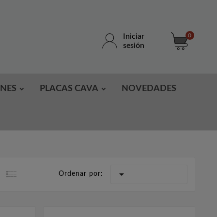
Iniciar
0
sesión
ONES
PLACAS CAVA
NOVEDADES

Ordenar por:
Feb
14,
2023
Feb
14,
2023