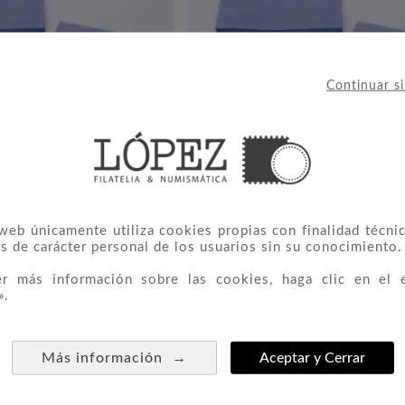
Continuar s
 21,7 X 30,5 Documentos
Bolsa Cristal 11,5 X 16.5 Fic




IN A4 (500)
(500)
 web únicamente utiliza cookies propias con finalidad técnic
s de carácter personal de los usuarios sin su conocimiento.
195,00 €
65,00 €
er más información sobre las cookies, haga clic en el 
».
→
Más información
Aceptar y Cerrar