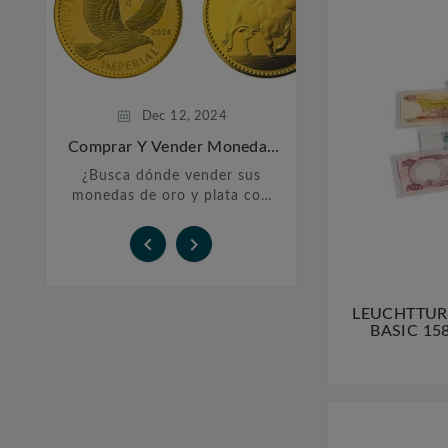
Monedas De P
Inversi
La historia de las
plata se remonta 
años atrás, cu
sociedades h
comenzaron a utili
Dec
12,
2024
preciosos co
Comprar Y Vender Monedas
De Oro Y Plata En Barcelona
¿Busca dónde vender sus
monedas de oro y plata con
total confianza? En Filatelia
López, le ofrecemos un


servicio personalizado y
transparente para ...
LEUCHTTURM 
BASIC 158