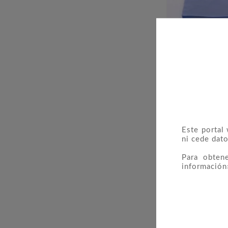
Bolsa Cristal
D
Este portal
ni cede dato
Para obten
información