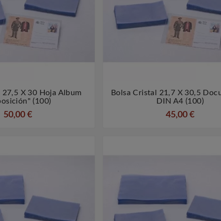
l 27,5 X 30 Hoja Album
Bolsa Cristal 21,7 X 30,5 Do




osición" (100)
DIN A4 (100)
50,00 €
45,00 €