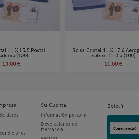
tal 11 X 15,5 Postal
Bolsa Cristal 11 X 17,6 Aero




derna (100)
Sobres 1º Día (100)
13,00 €
10,00 €
mpresa
Su Cuenta
Boletín
 de datos
Información personal
Devoluciones de
mercancía
 condiciones
Pedidos