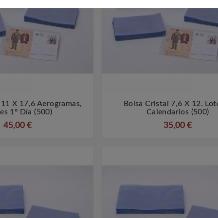
l 11 X 17,6 Aerogramas,
Bolsa Cristal 7,6 X 12. Lot




es 1º Día (500)
Calendarios (500)
45,00 €
35,00 €