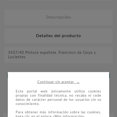
Descripción
Detalles del producto
3437/40 Pintura española. Francisco de Goya y
Lucientes
LOS CLIENTES QUE ADQUIRIERON
→
Continuar sin aceptar
ESTE PRODUCTO TAMBIÉN
Este portal web únicamente utiliza cookies
COMPRARON:
propias con finalidad técnica, no recaba ni cede
datos de carácter personal de los usuarios sin su


conocimiento.
Para obtener más información sobre las cookies,
haga clic en el enlace «Más información».