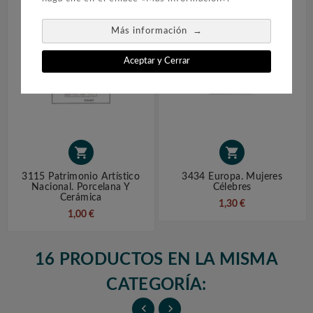
→
Más información
Aceptar y Cerrar


3115 Patrimonio Artístico
3434 Europa. Mujeres
Nacional. Porcelana Y
Célebres
Cerámica
1,30 €
1,00 €
16 PRODUCTOS EN LA MISMA
CATEGORÍA:

