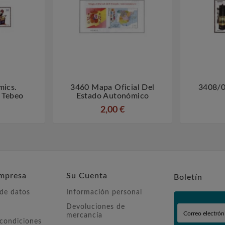
ics.
3460 Mapa Oficial Del
3408/0



 Tebeo
Estado Autonómico
2,00 €
mpresa
Su Cuenta
Boletín
 de datos
Información personal
Devoluciones de
mercancía
 condiciones