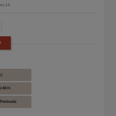
nes:14
O
L)
4/48 H.
Península)