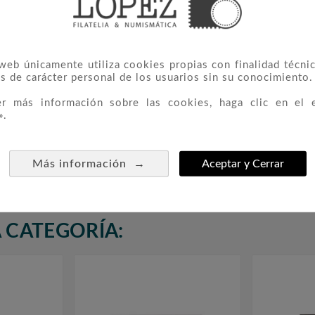
 web únicamente utiliza cookies propias con finalidad técnic
s de carácter personal de los usuarios sin su conocimiento.
er más información sobre las cookies, haga clic en el 
».
 Armería
3305/08 S.M. Don Juan
3591



r
Carlos I
Ferroc
→
Más información
Aceptar y Cerrar
1,80 €
 CATEGORÍA: