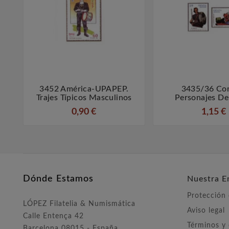
3452 América-UPAPEP.
3435/36 Com



Trajes Típicos Masculinos
Personajes De
0,90 €
1,15 €
Dónde Estamos
Nuestra E
Protección
LÓPEZ Filatelia & Numismática
Aviso legal
Calle Entença 42
Términos y
Barcelona 08015 - España