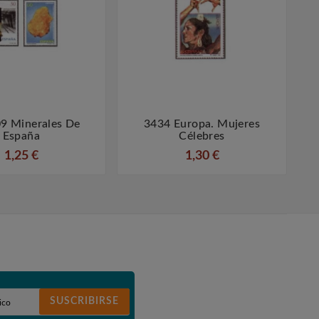
9 Minerales De
3434 Europa. Mujeres
3




España
Célebres
1,25 €
1,30 €
SUSCRIBIRSE