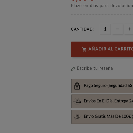
Plazo en días para devolucio
CANTIDAD:

AÑADIR AL CARRIT
Escribe tu reseña
Pago Seguro
(Seguridad SS
Envíos En El Día,
Entrega 2
Envio Gratis Más De 100€
(