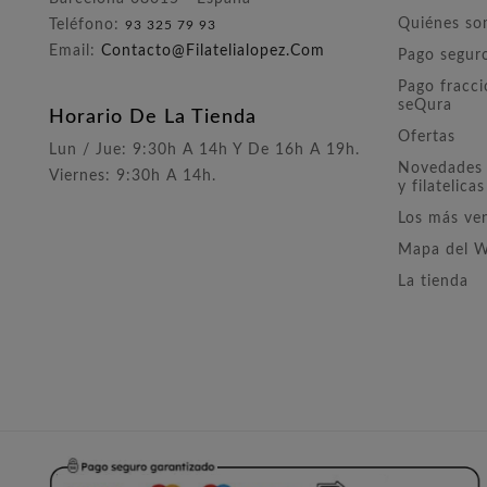
Quiénes s
Teléfono:
93 325 79 93
Email:
Contacto@filatelialopez.com
Pago segur
Pago fracc
seQura
Horario De La Tienda
Ofertas
Lun / Jue: 9:30h A 14h Y De 16h A 19h.
Novedades 
Viernes: 9:30h A 14h.
y filatelicas
Los más ve
Mapa del 
La tienda