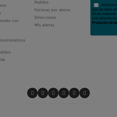
Pedidos
Al enviar 
omos
que sus datos pe
Facturas por abono
o
fin de responder 
Direcciones
más información,
ionado con
Protección de d
Mis alertas
numismaticas
ndidos
Web