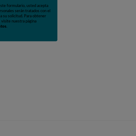
este formulario, usted acepta
rsonales serán tratados con el
a su solicitud. Para obtener
 visite nuestra página
atos
.