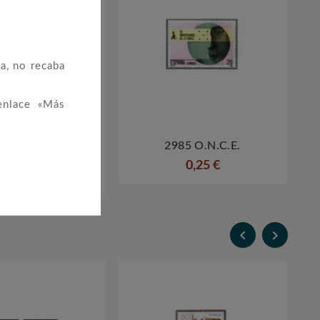
a, no recaba
enlace «Más
 150 Años Del
2985 O.N.C.E.




arril En España
0,25 €
0,50 €

