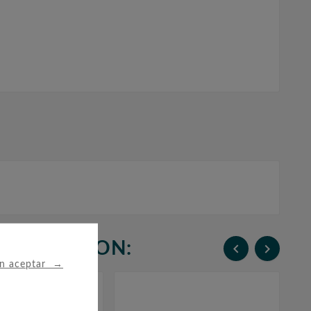
N COMPRARON:


→
in aceptar