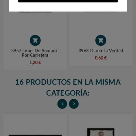


3957 Túnel De Somport
3968 Diario La Verdad
Por Carretera
0,60 €
1,20 €
16 PRODUCTOS EN LA MISMA
CATEGORÍA:

