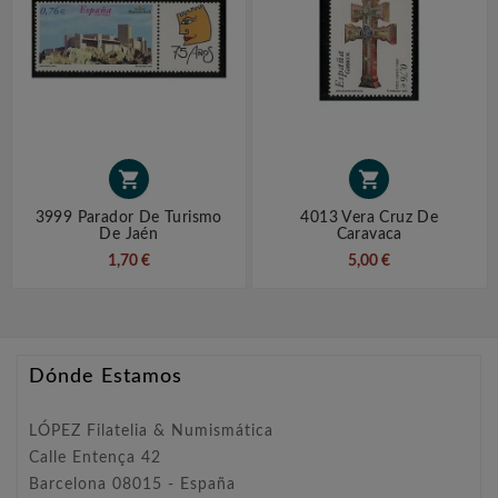


3999 Parador De Turismo
4013 Vera Cruz De
De Jaén
Caravaca
1,70 €
5,00 €
Dónde Estamos
LÓPEZ Filatelia & Numismática
Calle Entença 42
Barcelona 08015 - España