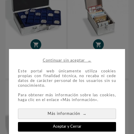


LEUCHTTURM Maletín
Maletín De Coleccionismo
CARGO S6 Para 10€ En
CARGO MULTI Para
→
Continuar sin aceptar
CAPS Con 6 Bandejas
Carteras De Euros
44,99 €
49,99 €
Este portal web únicamente utiliza cookies
propias con finalidad técnica, no recaba ni cede
datos de carácter personal de los usuarios sin su
conocimiento.
Para obtener más información sobre las cookies,
haga clic en el enlace «Más información».
→
Más información
Aceptar y Cerrar