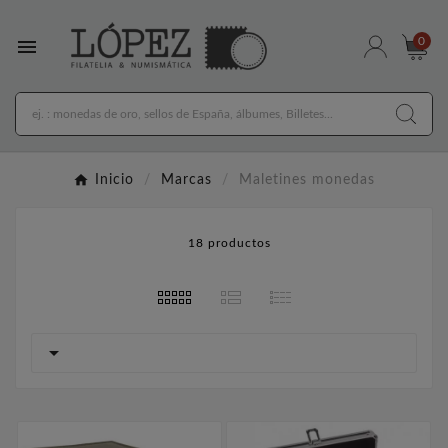

0
Inicio
Marcas
Maletines monedas
18 productos
