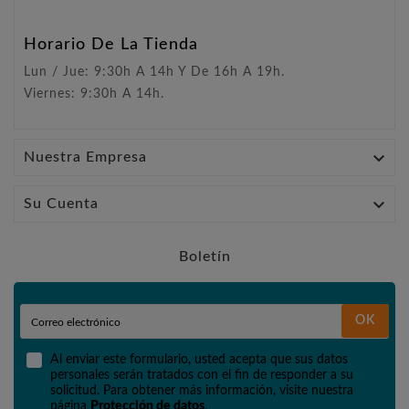
Horario De La Tienda
Lun / Jue: 9:30h A 14h Y De 16h A 19h.
Viernes: 9:30h A 14h.

Nuestra Empresa

Su Cuenta
Boletín
OK
Al enviar este formulario, usted acepta que sus datos
personales serán tratados con el fin de responder a su
solicitud. Para obtener más información, visite nuestra
página
Protección de datos
.