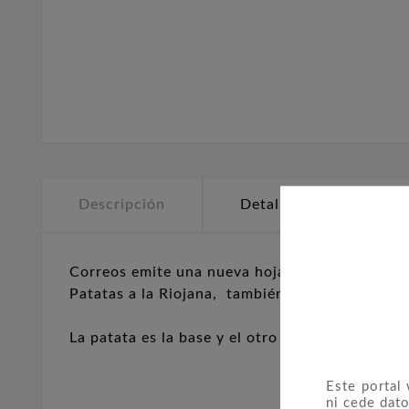
Descripción
Detalles del producto
Correos emite una nueva hoja bloque dentro 
Patatas a la Riojana, también llamadas Patata
La patata es la base y el otro gran protagonist
Este portal
ni cede dato