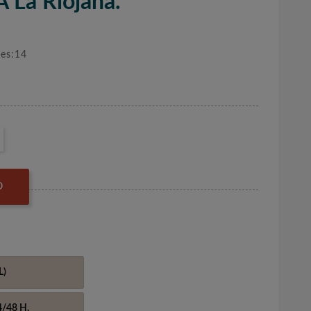
A La Riojana.
nes:14
O
L)
4/48 H.