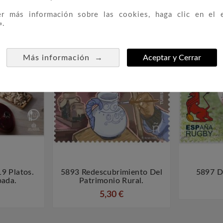
er más información sobre las cookies, haga clic en el 
 CATEGORÍA:
».
→
Más información
Aceptar y Cerrar
NUEVO
NUEVO
9 Platos.
5893 Redescubrimiento Del
5897 D



bada.
Patrimonio Rural.
5,30 €