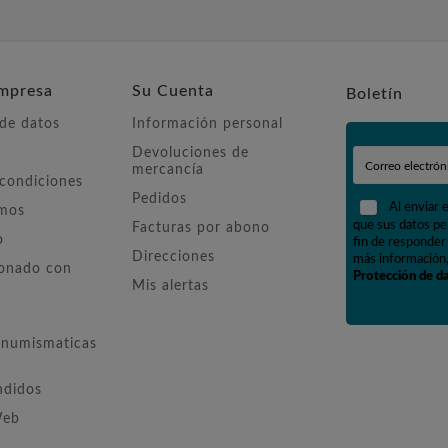
mpresa
Su Cuenta
Boletín
 de datos
Información personal
Devoluciones de
mercancía
 condiciones
Pedidos
Al enviar 
omos
que sus datos pe
Facturas por abono
o
fin de responder 
Direcciones
más información,
ionado con
Protección de d
Mis alertas
numismaticas
ndidos
Web