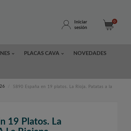
Iniciar
0
sesión
ONES
PLACAS CAVA
NOVEDADES
026
5890 España en 19 platos. La Rioja. Patatas a la
n 19 Platos. La