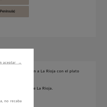
Península)
→
in aceptar
en esta ocasión a La Rioja con el plato
 La Rioja.
onal y muy típico de La Rioja.
a, no recaba