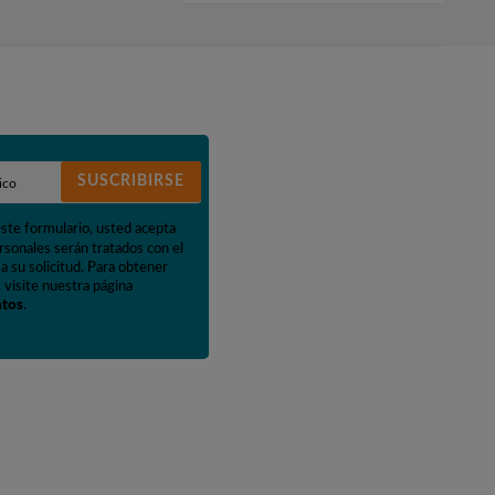
SUSCRIBIRSE
este formulario, usted acepta
rsonales serán tratados con el
a su solicitud. Para obtener
 visite nuestra página
atos
.