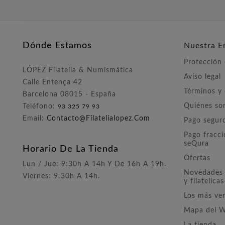
Dónde Estamos
Nuestra E
Protección
LÓPEZ Filatelia & Numismática
Aviso legal
Calle Entença 42
Términos y
Barcelona 08015 - España
Quiénes s
Teléfono:
93 325 79 93
Email:
Contacto@filatelialopez.com
Pago segur
Pago fracc
seQura
Horario De La Tienda
Ofertas
Lun / Jue: 9:30h A 14h Y De 16h A 19h.
Novedades 
Viernes: 9:30h A 14h.
y filatelicas
Los más ve
Mapa del 