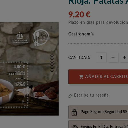
Rioja. Patatas 
9,20 €
Plazo en días para devolucio
Gastronomía
CANTIDAD:

AÑADIR AL CARRIT
Escribe tu reseña
Pago Seguro
(Seguridad SS
Envíos En El Día,
Entrega 2