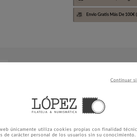
Envio Gratis Más De 100€
(
Continuar s
de la serie GASTRONOMÍA ESPAÑA EN 19 PLATOS dedicada 
s con Chorizo. Es uno de los platos más emblemáticos de
a del plato es el chorizo, producto de la matanza tradici
 web únicamente utiliza cookies propias con finalidad técnic
s de carácter personal de los usuarios sin su conocimiento.