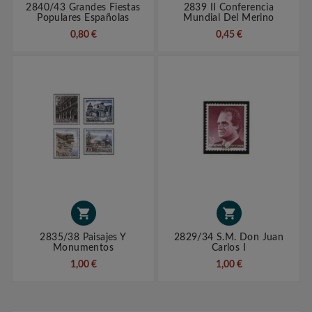
2840/43 Grandes Fiestas
2839 II Conferencia
Populares Españolas
Mundial Del Merino
0,80 €
0,45 €


2835/38 Paisajes Y
2829/34 S.M. Don Juan
Monumentos
Carlos I
1,00 €
1,00 €