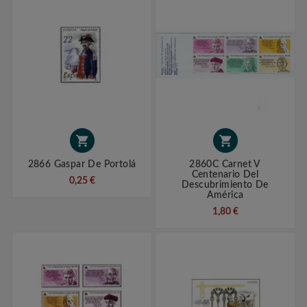


2866 Gaspar De Portolá
2860C Carnet V
Centenario Del
0,25 €
Descubrimiento De
América
1,80 €