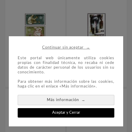
→
Continuar sin aceptar
Este portal web únicamente utiliza cookies


propias con finalidad técnica, no recaba ni cede
datos de carácter personal de los usuarios sin su
conocimiento.
2847/48 Europa
2846 La Emigración
0,75 €
0,45 €
Para obtener más información sobre las cookies,
haga clic en el enlace «Más información».
→
Más información
Aceptar y Cerrar