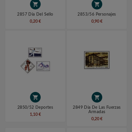


2857 Día Del Sello
2853/56 Personajes
0,20 €
0,90 €


2850/52 Deportes
2849 Día De Las Fuerzas
Armadas
1,10 €
0,20 €