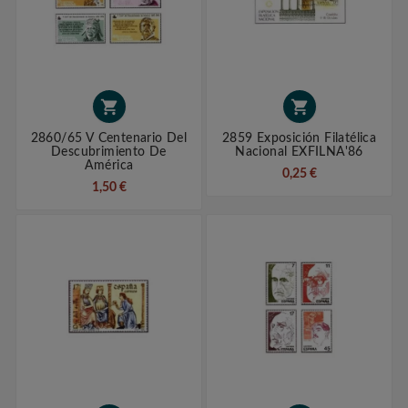


2860/65 V Centenario Del
2859 Exposición Filatélica
Descubrimiento De
Nacional EXFILNA'86
América
0,25 €
1,50 €