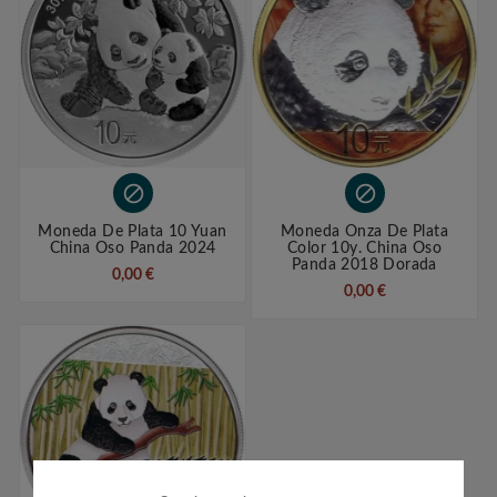


Moneda De Plata 10 Yuan
Moneda Onza De Plata
China Oso Panda 2024
Color 10y. China Oso
Panda 2018 Dorada
0,00 €
0,00 €