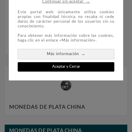
→
Continuar sin aceptar
Este portal web únicamente utiliza cookies
propias con finalidad técnica, no recaba ni cede

datos de carácter personal de los usuarios sin su
conocimiento.
Moneda Onza De Plata
Color 10y. China Oso
Para obtener más información sobre las cookies,
Panda 2014
haga clic en el enlace «Más información».
0,00 €
→
Más información
Aceptar y Cerrar
MONEDAS DE PLATA CHINA
MONEDAS DE PLATA CHINA