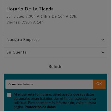
Horario De La Tienda
Lun / Jue: 9:30h A 14h Y De 16h A 19h.
Viernes: 9:30h A 14h.

Nuestra Empresa

Su Cuenta
Boletín
OK
Al enviar este formulario, usted acepta que sus datos
personales serán tratados con el fin de responder a su
solicitud. Para obtener más información, visite nuestra
página
Protección de datos
.