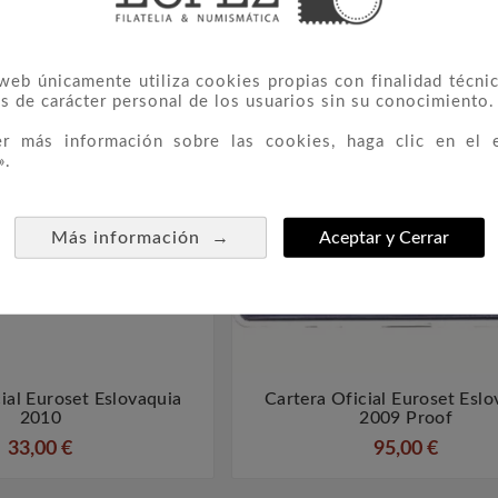
 web únicamente utiliza cookies propias con finalidad técnic
s de carácter personal de los usuarios sin su conocimiento.
er más información sobre las cookies, haga clic en el 
».
→
Más información
Aceptar y Cerrar
ial Euroset Eslovaquia
Cartera Oficial Euroset Eslo




2010
2009 Proof
33,00 €
95,00 €