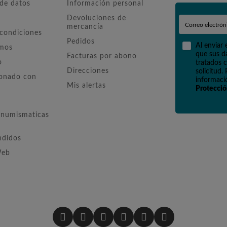
 de datos
Información personal
Devoluciones de
mercancía
 condiciones
Pedidos
Al enviar 
omos
que sus d
Facturas por abono
o
tratados c
Direcciones
solicitud.
ionado con
informació
Mis alertas
Protecció
numismaticas
ndidos
Web