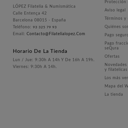
Protección
LÓPEZ Filatelia & Numismática
Aviso legal
Calle Entença 42
Términos y
Barcelona 08015 - España
Quiénes s
Teléfono:
93 325 79 93
Email:
Contacto@filatelialopez.com
Pago segur
Pago fracc
seQura
Horario De La Tienda
Ofertas
Lun / Jue: 9:30h A 14h Y De 16h A 19h.
Novedades 
Viernes: 9:30h A 14h.
y filatelicas
Los más ve
Mapa del 
La tienda