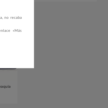
a, no recaba
enlace «Más
vaquia