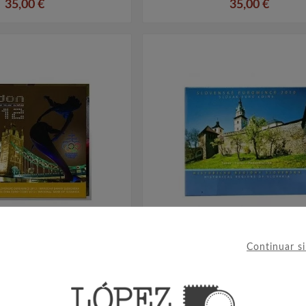
35,00 €
35,00 €
Continuar s
ial Euroset Eslovaquia
Cartera Oficial Euroset Eslo




. Londres 2012.
2010. Regiones Histórica
35,00 €
33,00 €