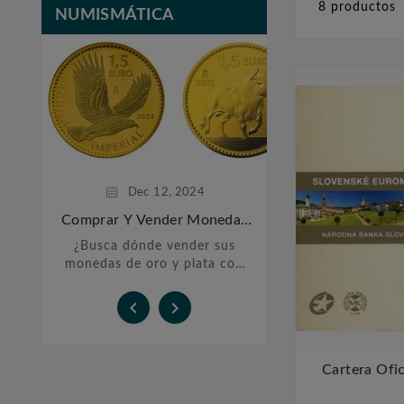
8 productos
NUMISMÁTICA
Feb
20,
Monedas De P
Inversi
La historia de las
plata se remonta 
años atrás, cu
sociedades h
comenzaron a utili
Dec
12,
2024
preciosos co
Comprar Y Vender Monedas
De Oro Y Plata En Barcelona
¿Busca dónde vender sus
monedas de oro y plata con
total confianza? En Filatelia
López, le ofrecemos un


servicio personalizado y
transparente para ...
Cartera Ofic