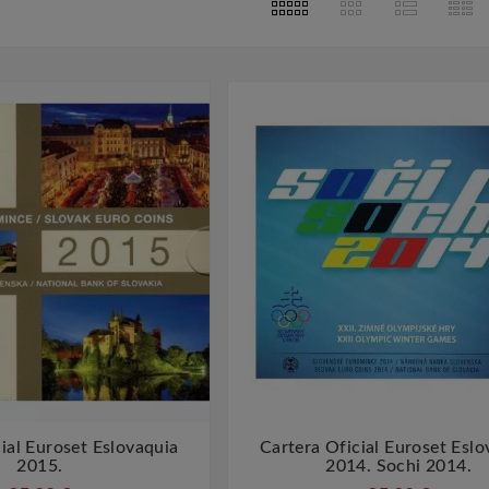
2023
Feb
14,
2023
lata De
La Númismatica En Barcelona
Filatel
ón
 monedas de
La numismática es el estudio y
La filateli
a miles de
la colección de monedas y
colección d
ando las
medallas, y Barcelona es una
otros mate
umanas
ciudad que cuenta con una
con la 
zar metales
rica historia en este campo.
Barcelona 
mo ...
Desde ...
ial Euroset Eslovaquia
Cartera Oficial Euroset Eslo




2015.
2014. Sochi 2014.