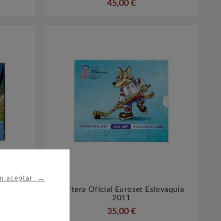
45,00 €
→
in aceptar
vaquia
Cartera Oficial Euroset Eslovaquia


s.
2011
35,00 €