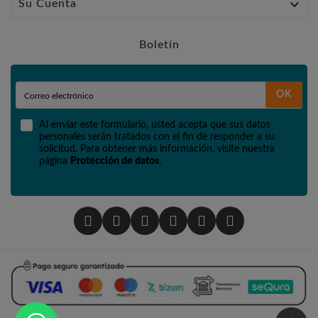

Su Cuenta
Boletín
OK
Al enviar este formulario, usted acepta que sus datos
personales serán tratados con el fin de responder a su
solicitud. Para obtener más información, visite nuestra
página
Protección de datos
.