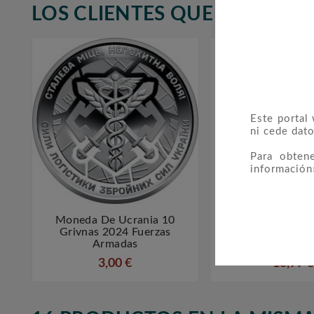
LOS CLIENTES QUE ADQUIR
Este portal
ni cede dato
Para obten
información
Moneda De Ucrania 10
LEUCHTTURM



Grivnas 2024 Fuerzas
Bolsillo ROUTE
Armadas
Monedas Hast
3,00 €
13,99 €