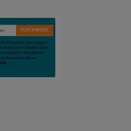
SUSCRIBIRSE
este formulario, usted acepta
rsonales serán tratados con el
a su solicitud. Para obtener
 visite nuestra página
atos
.