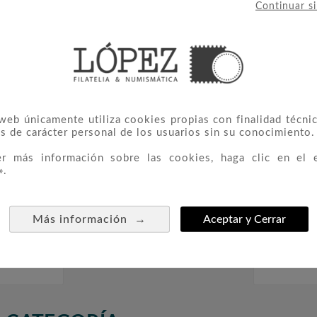
Continuar s
IERON ESTE PRODUCTO TAMBIÉ
 web únicamente utiliza cookies propias con finalidad técnic
s de carácter personal de los usuarios sin su conocimiento.
er más información sobre las cookies, haga clic en el 
».
→
Más información
Aceptar y Cerrar
 Album
Tira Vaticano
LEUCH



 Para 48
CARGO
16,00 €
a 41mm.
Monedas