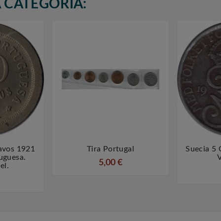
 CATEGORÍA:
avos 1921
Tira Portugal
Suecia 5



uguesa.
V
5,00 €
el.