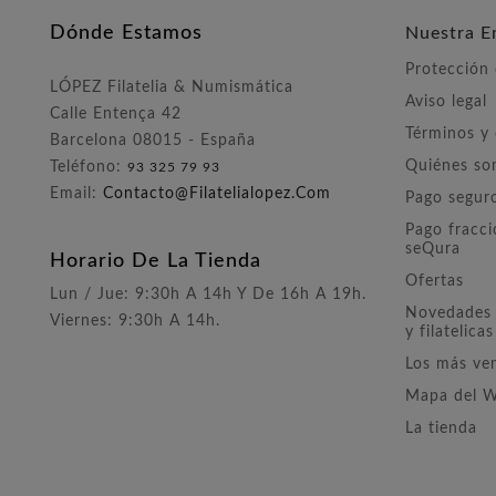
Dónde Estamos
Nuestra E
Protección
LÓPEZ Filatelia & Numismática
Aviso legal
Calle Entença 42
Términos y
Barcelona 08015 - España
Quiénes s
Teléfono:
93 325 79 93
Email:
Contacto@filatelialopez.com
Pago segur
Pago fracc
seQura
Horario De La Tienda
Ofertas
Lun / Jue: 9:30h A 14h Y De 16h A 19h.
Novedades 
Viernes: 9:30h A 14h.
y filatelicas
Los más ve
Mapa del 
La tienda