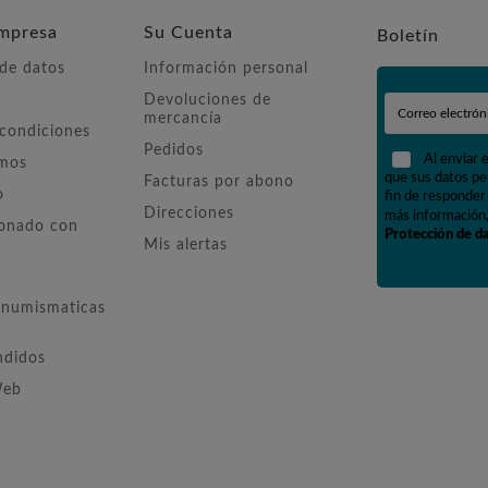
mpresa
Su Cuenta
Boletín
 de datos
Información personal
Devoluciones de
mercancía
 condiciones
Pedidos
Al enviar 
omos
que sus datos pe
Facturas por abono
o
fin de responder 
Direcciones
más información,
ionado con
Protección de d
Mis alertas
numismaticas
ndidos
Web