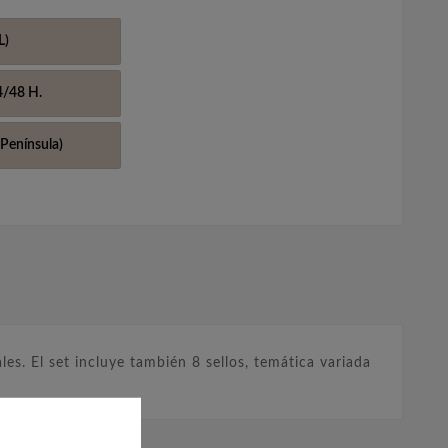
L)
4/48 H.
Península)
s. El set incluye también 8 sellos, temática variada