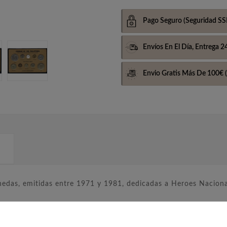
Pago Seguro
(Seguridad SS
Envíos En El Día,
Entrega 2
Envio Gratis Más De 100€
(
das, emitidas entre 1971 y 1981, dedicadas a Heroes Nacionale