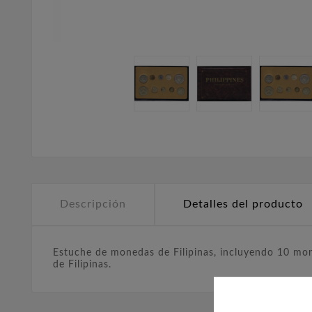
Descripción
Detalles del producto
Estuche de monedas de Filipinas, incluyendo 10 mone
de Filipinas.