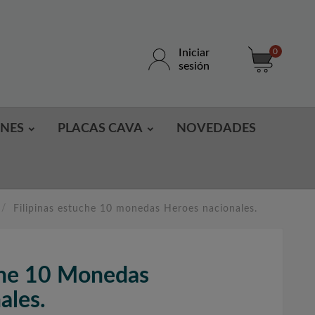
Iniciar
0
sesión
ONES
PLACAS CAVA
NOVEDADES
Filipinas estuche 10 monedas Heroes nacionales.
uche 10 Monedas
ales.