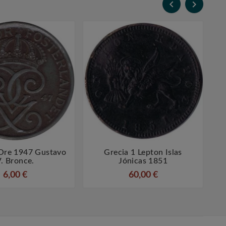


 Ore 1947 Gustavo
Grecia 1 Lepton Islas




. Bronce.
Jónicas 1851
6,00 €
60,00 €