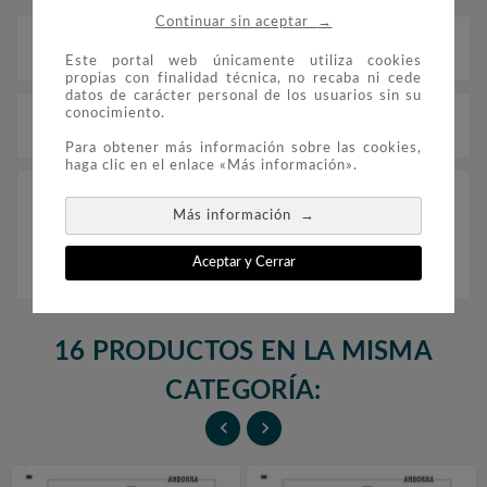
→
Continuar sin aceptar
Descripción
Este portal web únicamente utiliza cookies
propias con finalidad técnica, no recaba ni cede
datos de carácter personal de los usuarios sin su
conocimiento.
Detalles del producto
Para obtener más información sobre las cookies,
haga clic en el enlace «Más información».
Suplemento Filober de Andorra Española, para
→
Más información
los sellos de 2025. Sin protectores.
Aceptar y Cerrar
16 PRODUCTOS EN LA MISMA
CATEGORÍA:

