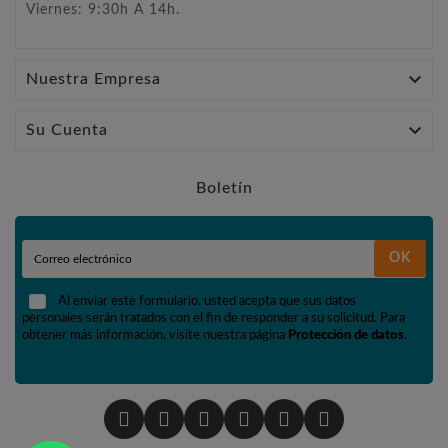
Viernes: 9:30h A 14h.

Nuestra Empresa

Su Cuenta
Boletín
OK
Al enviar este formulario, usted acepta que sus datos
personales serán tratados con el fin de responder a su solicitud. Para
obtener más información, visite nuestra página
Protección de datos
.