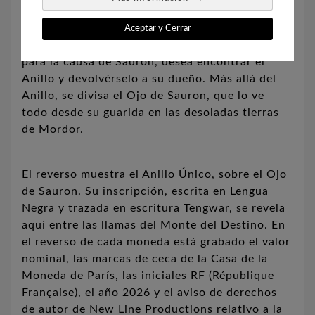
Gollum, enloquecido por el poder del Anillo,
intentará apoderarse de él por cualquier medio.
Aceptar y Cerrar
El Rey Brujo de Angmar, perdido hace tiempo
para la causa de Sauron, desea encontrar el
Anillo y devolvérselo a su dueño.
Más allá del
Anillo, se divisa el Ojo de Sauron, que lo ve
todo desde su guarida en las desoladas tierras
de Mordor.
El reverso muestra el Anillo Único, sobre el Ojo
de Sauron.
Su inscripción, escrita en Lengua
Negra y trazada en escritura Tengwar, se revela
aquí entre las llamas del Monte del Destino.
En
el reverso de cada moneda está grabado el valor
nominal, las marcas de ceca de la Casa de la
Moneda de París, las iniciales RF (République
Française), el año 2026 y el aviso de derechos
de autor de New Line Productions relativo a la