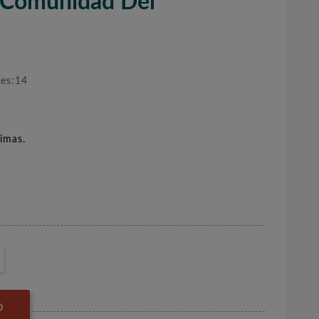
a Comunidad Del
nes:14
imas.
O