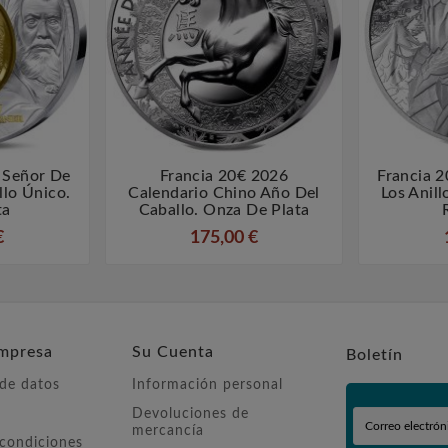
 Señor De
Francia 20€ 2026
Francia 



illo Único.
Calendario Chino Año Del
Los Anill
ta
Caballo. Onza De Plata
€
175,00 €
mpresa
Su Cuenta
Boletín
 de datos
Información personal
Devoluciones de
mercancía
 condiciones