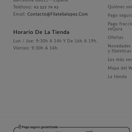
Barcelona 08015 - España
Quiénes s
Teléfono:
93 325 79 93
Email:
Contacto@filatelialopez.com
Pago segur
Pago fracc
seQura
Horario De La Tienda
Ofertas
Lun / Jue: 9:30h A 14h Y De 16h A 19h.
Novedades 
Viernes: 9:30h A 14h.
y filatelicas
Los más ve
Mapa del 
La tienda