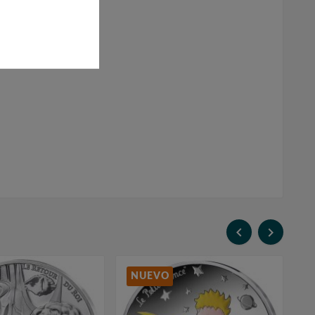


NUEVO