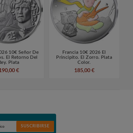
2026 10€ Señor De
Francia 10€ 2026 El




os. El Retorno Del
Principito. El Zorro. Plata
R
Rey. Plata
Color.
190,00 €
185,00 €
SUSCRIBIRSE