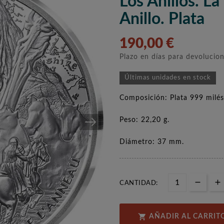
Los Anillos. L
Anillo. Plata
190,00 €
Plazo en días para devolucio
Últimas unidades en stock
Composición: Plata 999 milés
Peso: 22,20 g.
Diámetro: 37 mm.
CANTIDAD:

AÑADIR AL CARRIT