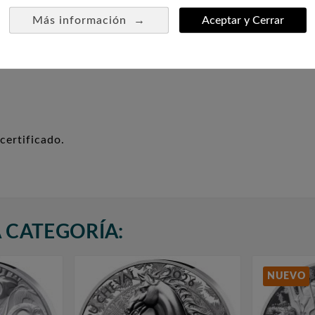
eñor de los Anillos.
→
Más información
Aceptar y Cerrar
0 g. Diámetro: 37 mm.
certificado.
 CATEGORÍA:
NUEVO