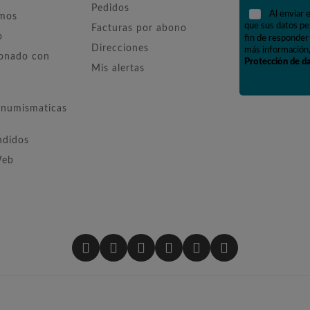
Pedidos
Al enviar 
omos
que sus datos pe
Facturas por abono
o
fin de responder 
Direcciones
más información,
ionado con
Protección de d
Mis alertas
numismaticas
ndidos
Web