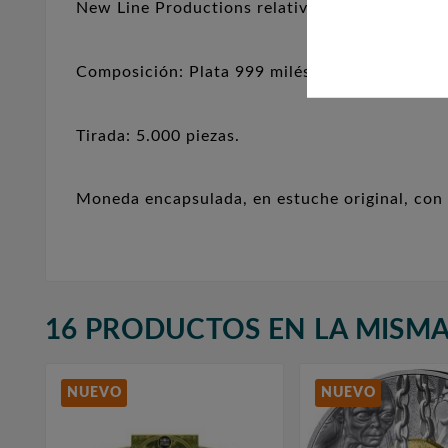
New Line Productions relativo a la saga de El S
Composición: Plata 999 milésimas. Peso: 22,2
Tirada: 5.000 piezas.
Moneda encapsulada, en estuche original, con 
16 PRODUCTOS EN LA MISMA
NUEVO
NUEVO