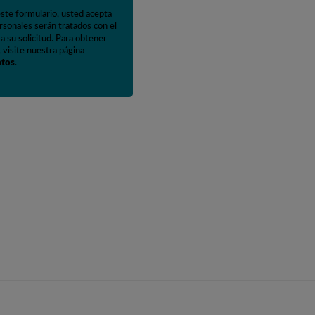
este formulario, usted acepta
rsonales serán tratados con el
a su solicitud. Para obtener
 visite nuestra página
atos
.