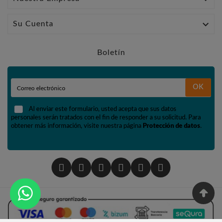

Su Cuenta
Boletín
OK
Al enviar este formulario, usted acepta que sus datos
personales serán tratados con el fin de responder a su solicitud. Para
obtener más información, visite nuestra página
Protección de datos
.