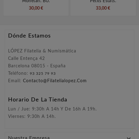
Monetari. BU.
Petits Estats.
30,00 €
33,00 €
Dónde Estamos
LÓPEZ Filatelia & Numismática
Calle Entença 42
Barcelona 08015 - España
Teléfono:
93 325 79 93
Email:
Contacto@filatelialopez.com
Horario De La Tienda
Lun / Jue: 9:30h A 14h Y De 16h A 19h.
Viernes: 9:30h A 14h.

Nuestra Empresa