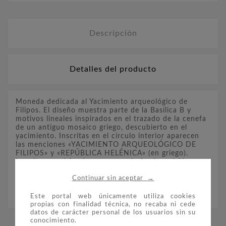
Descripción
Detalles del producto
Moneda dedicada al Yacimiento arqueológico de
Filipos. El diseño muestra parte de la Basílica B y
motivos lineales inspirados en el trazado de la cenefa
de un antiguo mosaico griego, descubierto en el
yacimiento. Inscritas en el círculo interior aparecen
las menciones «YACIMIENTO ARQUEOLÓGICO DE
FILIPOS» y «REPÚBLICA HELÉNICA» (en griego).
Inscritos en el fondo aparecen el año de emisión
«2017» y una palmeta (la marca de la Fábrica de la
→
Continuar sin aceptar
Moneda griega). En la parte inferior, a la izquierda,
figura el monograma del artista (Georgios
Stamatópoulos).
Este portal web únicamente utiliza cookies
propias con finalidad técnica, no recaba ni cede
datos de carácter personal de los usuarios sin su
conocimiento.