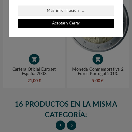
→
Más información
Aceptar y Cerrar


Cartera Oficial Euroset
Moneda Conmemorativa 2
España 2003
Euros Portugal 2013.
21,00 €
9,00 €
16 PRODUCTOS EN LA MISMA
CATEGORÍA:

