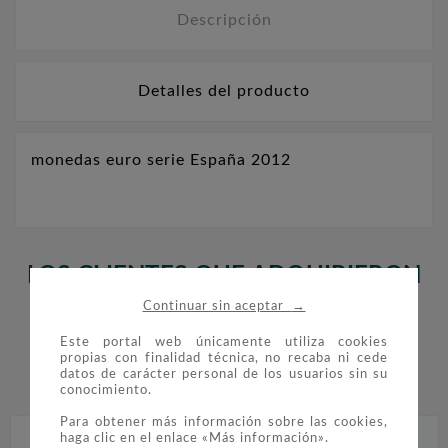
Descripción
Detalles del producto
monedas euro serie España 2012
LOS CLIENTES QUE ADQUIRIERON
→
ESTE PRODUCTO TAMBIÉN
Continuar sin aceptar
COMPRARON:
Este portal web únicamente utiliza cookies
propias con finalidad técnica, no recaba ni cede
datos de carácter personal de los usuarios sin su


conocimiento.
Para obtener más información sobre las cookies,
haga clic en el enlace «Más información».