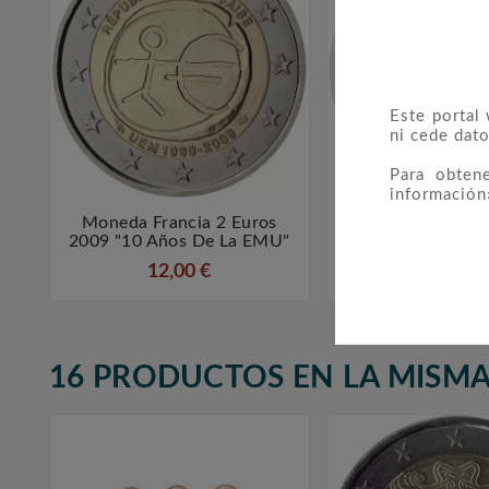
Este portal
ni cede dato
Para obten
información
Moneda Francia 2 Euros
Moneda Bélgica



2009 "10 Años De La EMU"
2007 Tratado 
12,00 €
9,00 €
16 PRODUCTOS EN LA MISMA