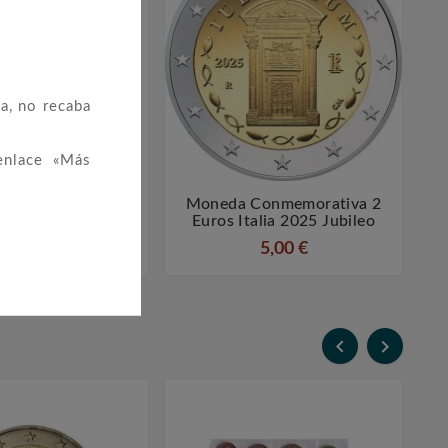
a, no recaba
enlace «Más
as Euro Serie
Moneda Conmemorativa 2




rtugal 2004
Euros Italia 2025 Jubileo
20,00 €
5,00 €

