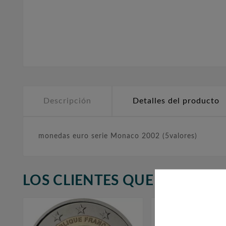
Descripción
Detalles del producto
monedas euro serie Monaco 2002 (5valores)
LOS CLIENTES QUE ADQUIR