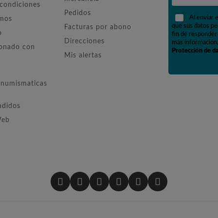
 condiciones
Pedidos
Al enviar 
omos
que sus datos pe
Facturas por abono
o
fin de responder 
Direcciones
más información,
ionado con
Protección de d
Mis alertas
numismaticas
ndidos
Web