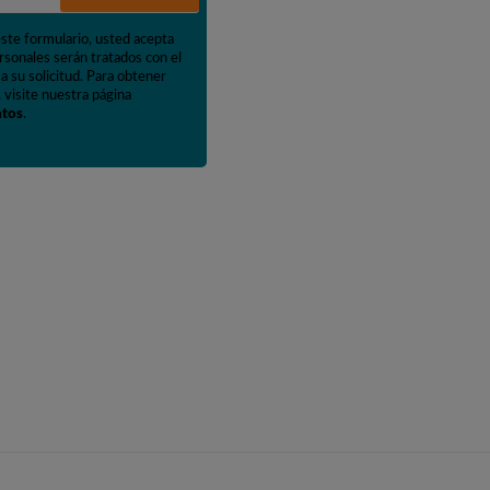
este formulario, usted acepta
rsonales serán tratados con el
a su solicitud. Para obtener
 visite nuestra página
atos
.