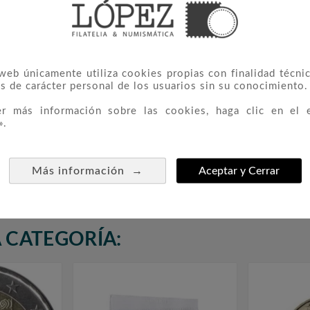
 web únicamente utiliza cookies propias con finalidad técnic
s de carácter personal de los usuarios sin su conocimiento.
er más información sobre las cookies, haga clic en el 
».
 2 Euros
Moneda Finlandia 2 Euros
Moned



De Roma
2007 Tratado De Roma
Po
→
Más información
Aceptar y Cerrar
12,00 €
 CATEGORÍA: