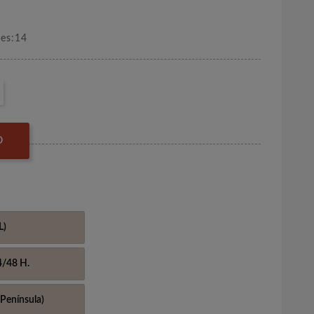
nes:14
O
L)
4/48 H.
Península)