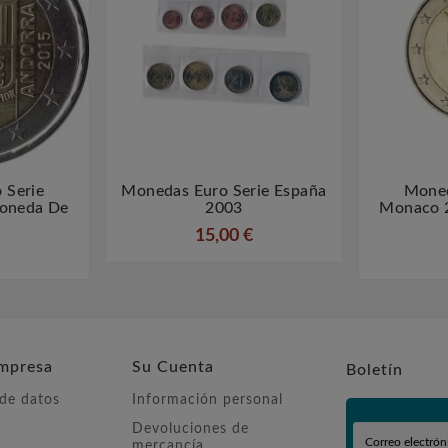
 Serie
Monedas Euro Serie España
Moned



moneda De
2003
Monaco 
)
15,00 €
mpresa
Su Cuenta
Boletín
 de datos
Información personal
Devoluciones de
mercancía