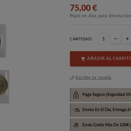
75,00 €
Plazo en días para devolucio
CANTIDAD:

AÑADIR AL CARRIT
Escribe tu reseña
Pago Seguro
(Seguridad SS
Envíos En El Día,
Entrega 2
Envio Gratis Más De 100€
(