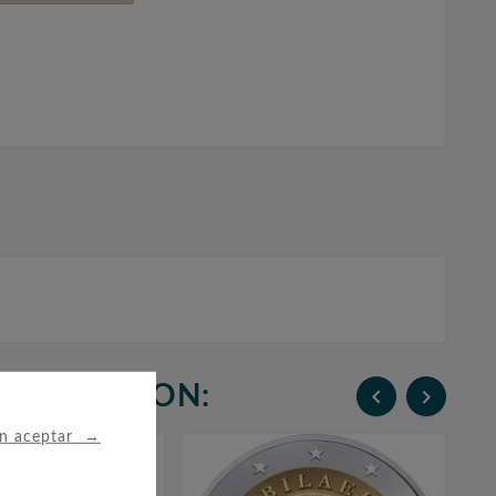
N COMPRARON:


→
in aceptar