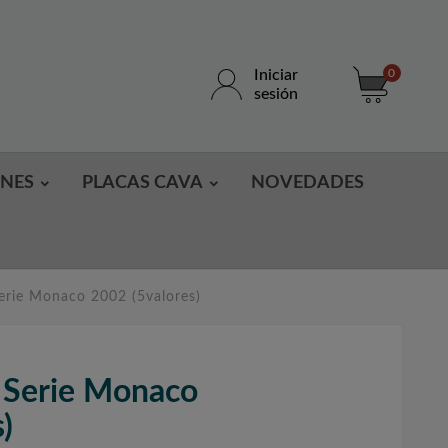
Iniciar
0
sesión
ONES
PLACAS CAVA
NOVEDADES
erie Monaco 2002 (5valores)
 Serie Monaco
)