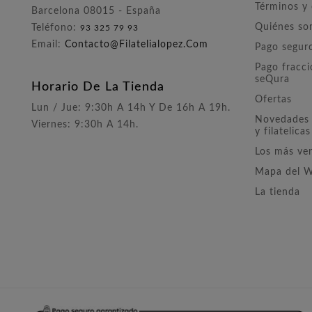
Términos y
Barcelona 08015 - España
Quiénes s
Teléfono:
93 325 79 93
Email:
Contacto@filatelialopez.com
Pago segur
Pago fracc
seQura
Horario De La Tienda
Ofertas
Lun / Jue: 9:30h A 14h Y De 16h A 19h.
Novedades 
Viernes: 9:30h A 14h.
y filatelicas
Los más ve
Mapa del 
La tienda