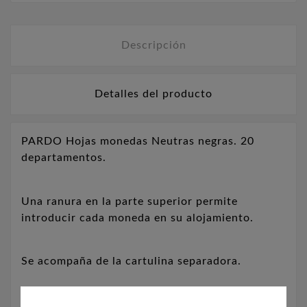
Descripción
Detalles del producto
PARDO Hojas monedas Neutras negras. 20
departamentos.
Una ranura en la parte superior permite
introducir cada moneda en su alojamiento.
Se acompaña de la cartulina separadora.
Para 20 monedas de 33mm. de diámetro.