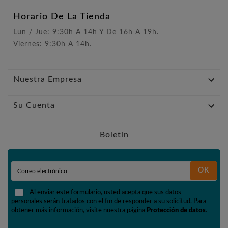
Horario De La Tienda
Lun / Jue: 9:30h A 14h Y De 16h A 19h.
Viernes: 9:30h A 14h.

Nuestra Empresa

Su Cuenta
Boletín
OK
Al enviar este formulario, usted acepta que sus datos
personales serán tratados con el fin de responder a su solicitud. Para
obtener más información, visite nuestra página
Protección de datos
.