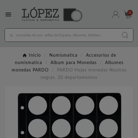

0
Inicio
Numismatica
Accesorios de
numismatica
Album para Monedas
Albumes
monedas PARDO
PARDO Hojas monedas Neutras
negras. 20 departamentos