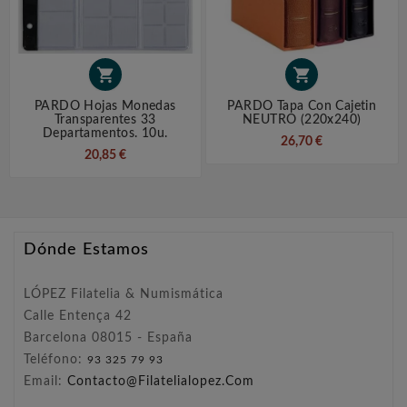


PARDO Hojas Monedas
PARDO Tapa Con Cajetin
Transparentes 33
NEUTRO (220x240)
Departamentos. 10u.
26,70 €
20,85 €
Dónde Estamos
LÓPEZ Filatelia & Numismática
Calle Entença 42
Barcelona 08015 - España
Teléfono:
93 325 79 93
Email:
Contacto@filatelialopez.com