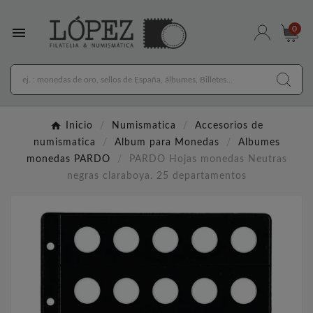

0
Inicio
Numismatica
Accesorios de
numismatica
Album para Monedas
Albumes
monedas PARDO
PARDO Hojas monedas Neutras
negras claraboya. 25 departamentos