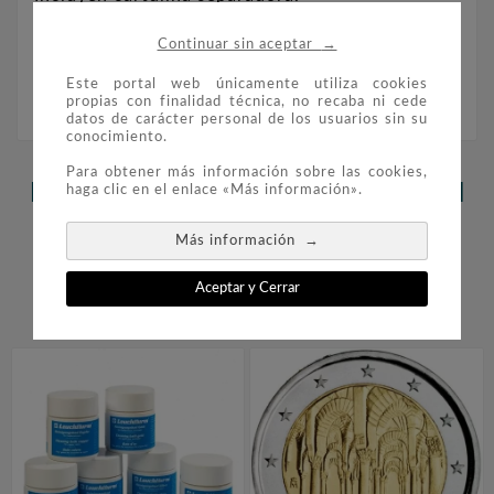
→
Continuar sin aceptar
Para 25 monedas hasta 21mm de diámetro.
Este portal web únicamente utiliza cookies
propias con finalidad técnica, no recaba ni cede
datos de carácter personal de los usuarios sin su
conocimiento.
Para obtener más información sobre las cookies,
LOS CLIENTES QUE ADQUIRIERON
haga clic en el enlace «Más información».
ESTE PRODUCTO TAMBIÉN
→
Más información
COMPRARON:
Aceptar y Cerrar

