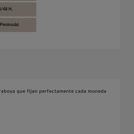
4/48 H.
Península)
raboya que fijan perfectamente cada moneda