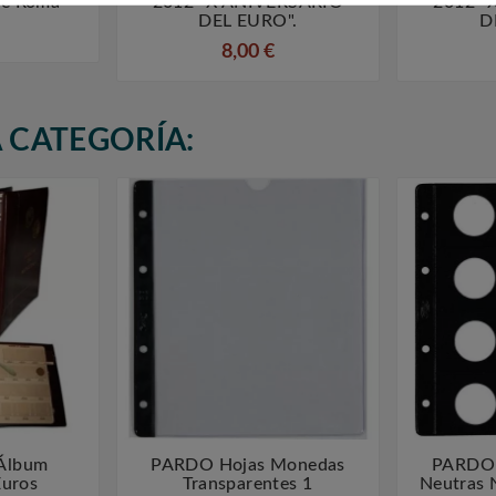
De Roma
2012 "X ANIVERSARIO
2012 "
DEL EURO".
D
8,00 €
 CATEGORÍA:
Álbum
PARDO Hojas Monedas
PARDO 



Euros
Transparentes 1
Neutras 