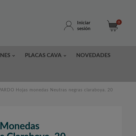
Iniciar
0
sesión
ONES
PLACAS CAVA
NOVEDADES
PARDO Hojas monedas Neutras negras claraboya. 20
 Monedas