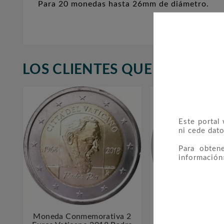
Para 20 monedas hasta 26mm de diámetro.
LOS CLIENTES QUE ADQUIR
Este portal
ni cede dato
Para obten
información
Moneda Conmemorativa 2
Moneda Esloveni


