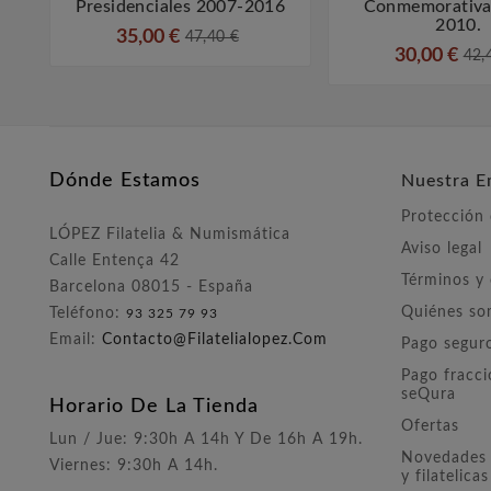
Presidenciales 2007-2016
Conmemorativa
2010.
35,00 €
47,40 €
30,00 €
42,
Dónde Estamos
Nuestra E
Protección
LÓPEZ Filatelia & Numismática
Aviso legal
Calle Entença 42
Términos y
Barcelona 08015 - España
Quiénes s
Teléfono:
93 325 79 93
Email:
Contacto@filatelialopez.com
Pago segur
Pago fracc
seQura
Horario De La Tienda
Ofertas
Lun / Jue: 9:30h A 14h Y De 16h A 19h.
Novedades 
Viernes: 9:30h A 14h.
y filatelicas