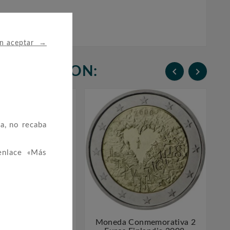
→
in aceptar
N COMPRARON:


a, no recaba
enlace «Más
Estonia 2 Euros
Moneda Conmemorativa 2



