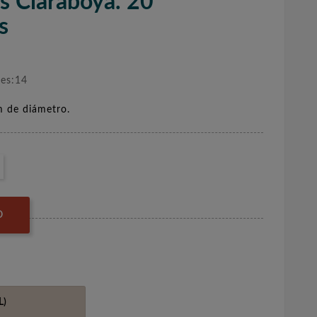
s Claraboya. 20
s
nes:14
 de diámetro.
O
L)