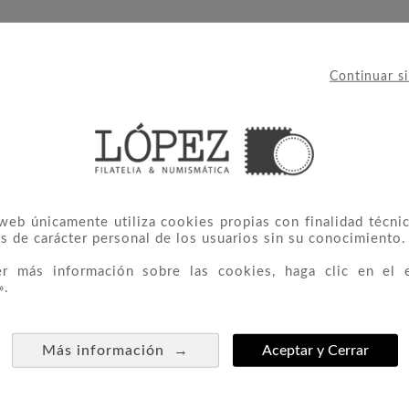
Continuar s
IERON ESTE PRODUCTO TAMBIÉ
 web únicamente utiliza cookies propias con finalidad técnic
s de carácter personal de los usuarios sin su conocimiento.
er más información sobre las cookies, haga clic en el 
».
→
Más información
Aceptar y Cerrar
a 2 Euros
Moneda Belgica 2 Euros
Moneda 


