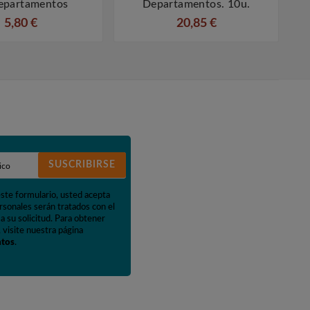
epartamentos
Departamentos. 10u.
5,80 €
20,85 €
SUSCRIBIRSE
este formulario, usted acepta
rsonales serán tratados con el
a su solicitud. Para obtener
 visite nuestra página
atos
.