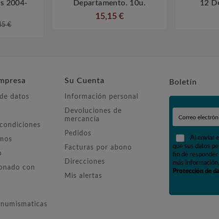
s 2004-
Departamento. 10u.
12 D
15,15 €
45 €
mpresa
Su Cuenta
Boletín
 de datos
Información personal
Devoluciones de
mercancía
 condiciones
Pedidos
Al enviar 
omos
que sus datos pe
Facturas por abono
o
fin de responder 
Direcciones
más información,
ionado con
Protección de d
Mis alertas
numismaticas