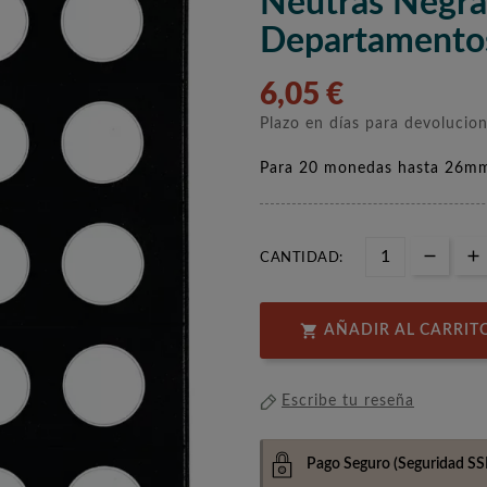
Neutras Negra
Departamento
6,05 €
Plazo en días para devolucio
Para 20 monedas hasta 26mm
CANTIDAD:

AÑADIR AL CARRIT
Escribe tu reseña
Pago Seguro
(Seguridad SS