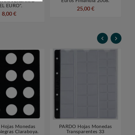
X ANIVERSARIO
Euros Finlandia 2008.
EL EURO".
25,00 €
8,00 €


Hojas Monedas
PARDO Hojas Monedas




Negras Claraboya.
Transparentes 33
N