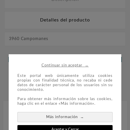
Detalles del producto
3960 Campomanes
LOS CLIENTES QUE ADQUIRIERON
→
Continuar sin aceptar
ESTE PRODUCTO TAMBIÉN
Este portal web únicamente utiliza cookies
COMPRARON:
propias con finalidad técnica, no recaba ni cede
datos de carácter personal de los usuarios sin su
conocimiento.


Para obtener más información sobre las cookies,
haga clic en el enlace «Más información».
→
Más información
Aceptar y Cerrar