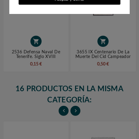


2536 Defensa Naval De
3655 IX Centenario De La
Tenerife. Siglo XVIII
Muerte Del Cid Campeador
0,15 €
0,50 €
16 PRODUCTOS EN LA MISMA
CATEGORÍA:

